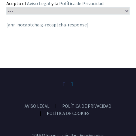
Acepto el
Aviso Legal
y la
Política de Privacidad
.
[anr_nocaptcha g-recaptcha-response]
AVISO LEGAL
POLÍTICA DE PRIVACIDAD
POLÍTICA DE COOKIES
2016 © Financiación Para Funcionarios